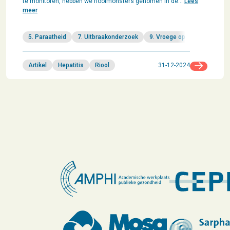
te monitoren, hebben we rioolmonsters genomen in de…
Lees
meer
5. Paraatheid
7. Uitbraakonderzoek
9. Vroege opsporing
Artikel
Hepatitis
Riool
31-12-2024
Ga naar b