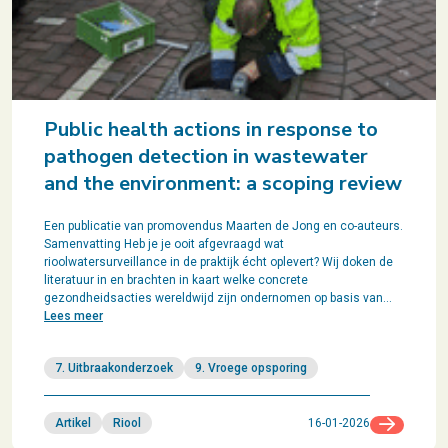
Public health actions in response to
pathogen detection in wastewater
and the environment: a scoping review
Een publicatie van promovendus Maarten de Jong en co-auteurs.
Samenvatting Heb je je ooit afgevraagd wat
rioolwatersurveillance in de praktijk écht oplevert? Wij doken de
literatuur in en brachten in kaart welke concrete
gezondheidsacties wereldwijd zijn ondernomen op basis van…
Lees meer
7. Uitbraakonderzoek
9. Vroege opsporing
Artikel
Riool
16-01-2026
Ga naar b