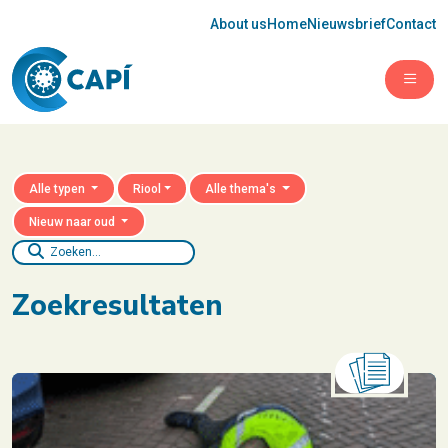
About us
Home
Nieuwsbrief
Contact
Open 
Alle typen
Riool
Alle thema's
Nieuw naar oud
Zoeken
Zoekresultaten