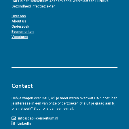
CAPI is het Consortium Academische Werkplaatsen Publieke
Gezondheid Infectieziekten.
Over ons
About us
Onderzoek
Evenementen
Vacatures
Contact
Heb je vragen over CAPI, wil je meer weten over wat CAPI doet, heb
je interesse in een van onze onderzoeken of sluit je graag aan bij
ons netwerk? Stuur ons dan een e-mail.
info@capi-consortium.nl
LinkedIn