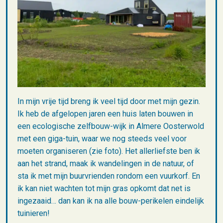
In mijn vrije tijd breng ik veel tijd door met mijn gezin.
Ik heb de afgelopen jaren een huis laten bouwen in
een ecologische zelfbouw-wijk in Almere Oosterwold
met een giga-tuin, waar we nog steeds veel voor
moeten organiseren (zie foto). Het allerliefste ben ik
aan het strand, maak ik wandelingen in de natuur, of
sta ik met mijn buurvrienden rondom een vuurkorf. En
ik kan niet wachten tot mijn gras opkomt dat net is
ingezaaid… dan kan ik na alle bouw-perikelen eindelijk
tuinieren!