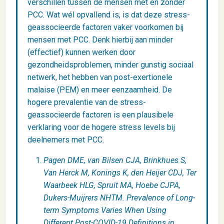
verschillen tussen de mensen met en zonder
PCC. Wat wél opvallend is, is dat deze stress-
geassocieerde factoren vaker voorkomen bij
mensen met PCC. Denk hierbij aan minder
(effectief) kunnen werken door
gezondheidsproblemen, minder gunstig sociaal
netwerk, het hebben van post-exertionele
malaise (PEM) en meer eenzaamheid. De
hogere prevalentie van de stress-
geassocieerde factoren is een plausibele
verklaring voor de hogere stress levels bij
deelnemers met PCC.
Pagen DME, van Bilsen CJA, Brinkhues S,
Van Herck M, Konings K, den Heijer CDJ, Ter
Waarbeek HLG, Spruit MA, Hoebe CJPA,
Dukers-Muijrers NHTM.
Prevalence of Long-
term Symptoms Varies When Using
Different Post-COVID-19 Definitions in