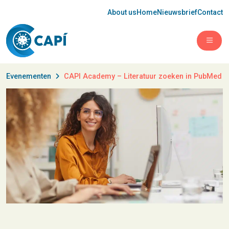
About us
Home
Nieuwsbrief
Contact
Open 
Evenementen
CAPI Academy – Literatuur zoeken in PubMed