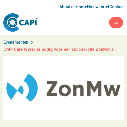
About us
Home
Nieuwsbrief
Contact
Open 
Evenementen
CAPI Café Wat is er nodig voor een succesvolle ZonMw aanvraag?