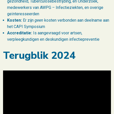
gezondheid, Tuberculosebestrijding, en Onderzoek,
medewerkers van AWPG – Infectieziekten, en overige
geïnteresseerden
Kosten:
Er zijn
geen
kosten verbonden aan deelname aan
het CAPI Symposium
Accreditatie:
Is aangevraagd voor artsen,
verpleegkundigen en deskundigen infectiepreventie
Terugblik 2024