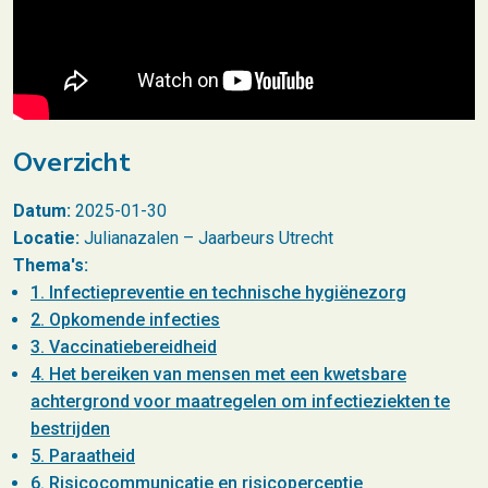
Overzicht
Datum:
2025-01-30
Locatie:
Julianazalen – Jaarbeurs Utrecht
Thema's:
1. Infectiepreventie en technische hygiënezorg
2. Opkomende infecties
3. Vaccinatiebereidheid
4. Het bereiken van mensen met een kwetsbare
achtergrond voor maatregelen om infectieziekten te
bestrijden
5. Paraatheid
6. Risicocommunicatie en risicoperceptie