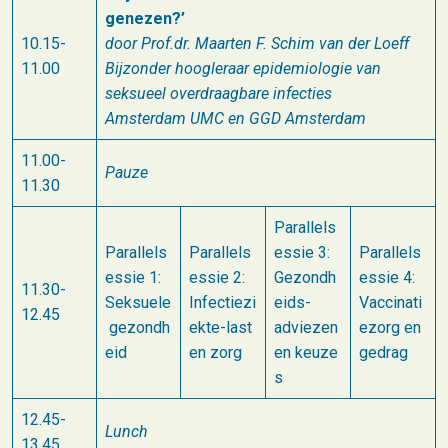
genezen?’
10.15-
door Prof.dr. Maarten F. Schim van der Loeff
11.00
Bijzonder hoogleraar epidemiologie van
seksueel overdraagbare infecties
Amsterdam UMC en GGD Amsterdam
11.00-
Pauze
11.30
Parallels
Parallels
Parallels
essie 3:
Parallels
essie 1:
essie 2:
Gezondh
essie 4:
11.30-
Seksuele
Infectiezi
eids-​
Vaccinati
12.45
gezondh
ekte-last
adviezen
ezorg en
eid
en zorg
en keuze
gedrag
s
12.45-
Lunch
13.45