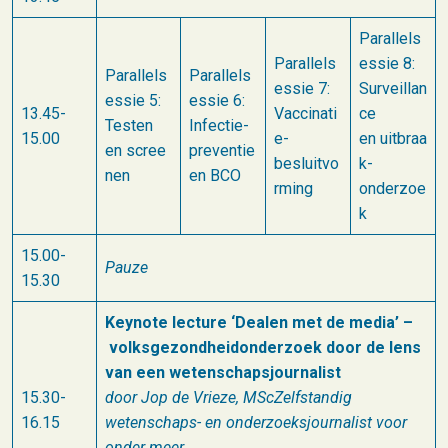
Parallels
Parallels
essie 8:
Parallels
Parallels
essie 7:​
Surveillan
essie 5:
essie 6:
13.45-
Vaccinati
ce
Testen
Infectie-
15.00
e-
en uitbraa
en scree
preventie
besluitvo
k-
nen
en BCO
rming
onderzoe
k
15.00-
Pauze
15.30
Keynote lecture ‘Dealen met de media’ –
volksgezondheidonderzoek door de lens
van een wetenschapsjournalist
15.30-
door Jop de Vrieze, MScZelfstandig
16.15
wetenschaps- en onderzoeksjournalist voor
onder meer